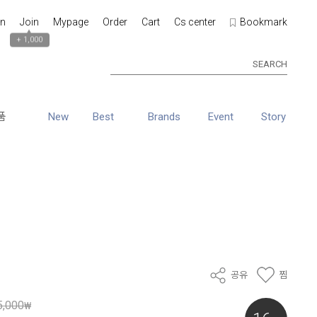
in
Join
Mypage
Order
Cart
Cs center
Bookmark
▲
+ 1,000
SEARCH
품
New
Best
Brands
Event
Story
공유
찜
5,000
₩