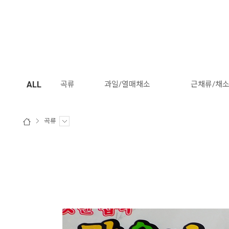
ALL
곡류
과일/열매채소
근채류/채
곡류