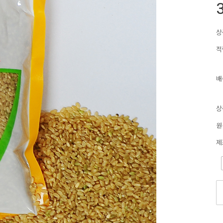
3
상
적
배
상
원
제
-