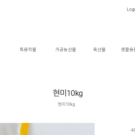
Log
소
특용작물
가공농산물
축산물
생활용
현미10kg
현미10kg
4