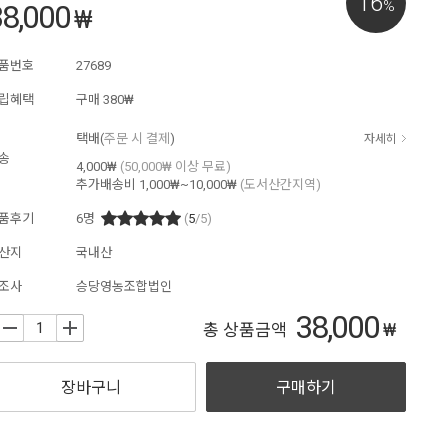
16
%
8,000
₩
품번호
27689
립혜택
구매
380₩
택배(
주문 시 결제
)
자세히
송
4,000₩
(50,000₩ 이상 무료)
추가배송비
1,000₩~10,000₩
(도서산간지역)
품후기
6
명
(
5
/5)
산지
국내산
조사
승당영농조합법인
38,000
₩
+
총 상품금액
장바구니
구매하기