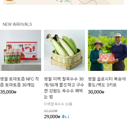
NEW ARRIVALS
영월 토마토즙 NFC 착
영월 미백 찰옥수수 30
영월 슬로시티 복숭아
즙 토마토즙 30개입
개/50개 쫄깃하고 구수
황도/백도 3키로
한 강원도 옥수수 쪄먹
35,000
30,000
₩
₩
는 법
미백찰옥수수 30통
30,000
₩
29,000
4
₩
%