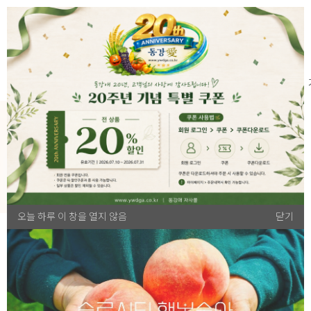
SEARCH
ALL
곡류
과일/열매채소
근채류/채소
특용작물
오늘 하루 이 창을 열지 않음
닫기