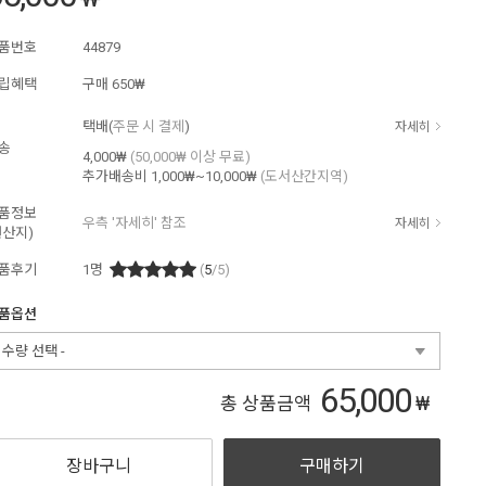
품번호
44879
립혜택
구매
650₩
택배(
주문 시 결제
)
자세히
송
4,000₩
(50,000₩ 이상 무료)
추가배송비
1,000₩~10,000₩
(도서산간지역)
품정보
우측 '자세히' 참조
자세히
원산지)
품후기
1
명
(
5
/5)
품옵션
- 수량 선택 -
65,000
₩
총 상품금액
장바구니
구매하기