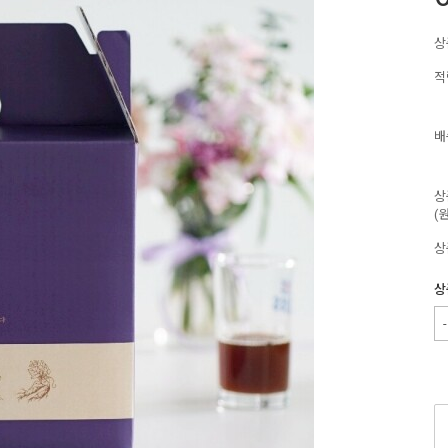
상
적
배
상
(
상
상