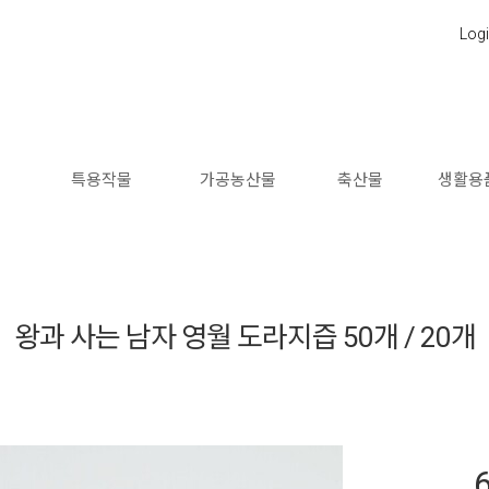
Log
소
특용작물
가공농산물
축산물
생활용
왕과 사는 남자 영월 도라지즙 50개 / 20개
6