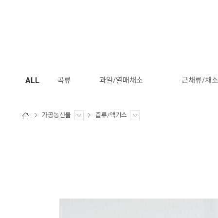
ALL
곡류
과일/열매채소
근채류/채
가공농산물
즙류/액기스