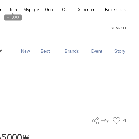
in
Join
Mypage
Order
Cart
Cs center
Bookmark
▲
+ 1,000
SEARCH
품
New
Best
Brands
Event
Story
공유
찜
5,000
₩